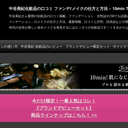
中谷美紀化粧品の口コミ ファンデ/メイクの仕方と方法 – 10min TV
中谷美紀さん愛用の化粧品の口コミ掲載。ファンデーション、女性誌やCMでも話題の新コ
ァンデーション」のメイクの仕方と方法、最新情報、口コミと評判、試供品などの情
40代の女性が新しい自分メイクを発見するにはピッタリの化粧品です！くすみがち
コンテンツへ移動
ョンの使い方
中谷美紀 化粧品のレビュー
ブランドデビュー限定セット
サイトマ
今だけ限定！一番人気はコレ！
《ブランドデビューセット》
商品ラインナップはこちら！ >>