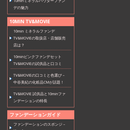
10minミネラルパウダーファン
デの魅力
10MIN TV&MOVIE
10min ミネラルファンデ
TV&MOVIEの取扱店・店舗販売
店は？
10minピンクファンデセット
TV&MOVIEの試供品と口コミ
TV&MOVIEの口コミと色選び –
中谷美紀の化粧品CMが話題！
TV&MOVIE 試供品と10minファ
ンデーションの特長
ファンデーションガイド
ファンデーションのスポンジ –