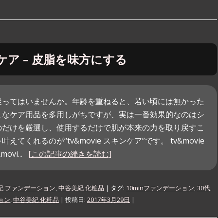
ンケア – 皮脂を味方にする
迷ってはいませんか。年齢を重ねると、若い頃には無かった
まなケア用品を多用しがちですが、実は一番効果的なのはシ
のだけを厳選し、使用するだけで肌が本来の力を取り戻すこ
くれるのが“tv&movie スキンケア”です。 tv&movie
vi...
[この記事の続きを読む]
紀 ファンデーション
,
中谷美紀 化粧品
| タグ:
10minファンデーション
,
30代
,
ョン
,
中谷美紀 化粧品
| 投稿日:
2017年3月29日
|