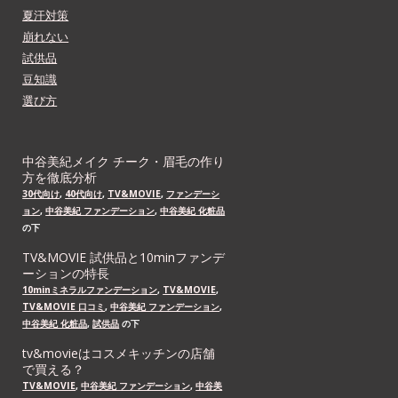
夏汗対策
崩れない
試供品
豆知識
選び方
中谷美紀メイク チーク・眉毛の作り
方を徹底分析
30代向け
,
40代向け
,
TV&MOVIE
,
ファンデーシ
ョン
,
中谷美紀 ファンデーション
,
中谷美紀 化粧品
の下
TV&MOVIE 試供品と10minファンデ
ーションの特長
10minミネラルファンデーション
,
TV&MOVIE
,
TV&MOVIE 口コミ
,
中谷美紀 ファンデーション
,
中谷美紀 化粧品
,
試供品
の下
tv&movieはコスメキッチンの店舗
で買える？
TV&MOVIE
,
中谷美紀 ファンデーション
,
中谷美