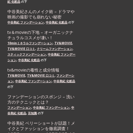
紀 化粧品
の下
中谷美紀さんのメイク術 – ドラマや
映画の撮影でも崩れない秘密
中谷美紀 ファンデーション
,
中谷美紀 化粧品
の下
tv＆movieの下地 – オーガニックナ
チュラルコスメが凄い！
10minミネラルファンデーション
,
TV&MOVIE
,
TV&MOVIE 口コミ
,
クリームファンデーション
,
スティックファンデーション
,
中谷美紀 ファンデー
ション
,
中谷美紀 化粧品
の下
tv&movieの毒性と成分情報
TV&MOVIE
,
TV&MOVIE 口コミ
,
ファンデーシ
ョン
,
中谷美紀 ファンデーション
,
中谷美紀 化粧品
の下
ファンデーションのスポンジ – 洗い
方のテクニックとは？
ファンデーション
,
中谷美紀 ファンデーション
,
中
谷美紀 化粧品
,
豆知識
の下
中谷美紀 ベリーショートが話題！メ
イクとファッションを徹底調査！