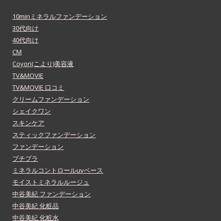
10minミネラルファンデーション
30代向け
40代向け
CM
Coyori(こより)美容液
TV&MOVIE
TV&MOVIE 口コミ
クリームファンデーション
シェイクワン
スキンケア
スティックファンデーション
ファンデーション
プチプラ
ミネラルコントロールuvベース
モイストミネラルルージュ
中谷美紀 ファンデーション
中谷美紀 化粧品
中谷美紀 化粧水