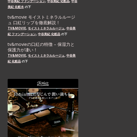
中谷美紀 ファンデーション
,
中谷美紀 化粧品
,
中谷
美紀 化粧水
の下
tv&movie モイストミネラルルージ
ュ 口紅リップを徹底解説！
TV&MOVIE
,
モイストミネラルルージュ
,
中谷美
紀 ファンデーション
,
中谷美紀 化粧品
の下
tv&movieの口紅の特徴 – 保湿力と
保護力が凄い！
TV&MOVIE
,
モイストミネラルルージュ
,
中谷美
紀 化粧品
の下