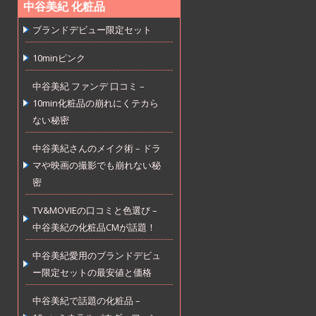
中谷美紀 化粧品
ブランドデビュー限定セット
10minピンク
中谷美紀 ファンデ 口コミ –
10min化粧品の崩れにくテカら
ない秘密
中谷美紀さんのメイク術 – ドラ
マや映画の撮影でも崩れない秘
密
TV&MOVIEの口コミと色選び –
中谷美紀の化粧品CMが話題！
中谷美紀愛用のブランドデビュ
ー限定セットの最安値と価格
中谷美紀で話題の化粧品 –