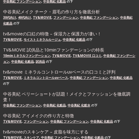
中谷美紀 ファンデーション
,
中谷美紀 化粧品
の下
中谷美紀メイク チーク・眉毛の作り方を徹底分析
30代向け
,
40代向け
,
TV&MOVIE
,
ファンデーション
,
中谷美紀 ファンデーション
,
中谷美紀
化粧品
の下
tv&movieの口紅の特徴 – 保湿力と保護力が凄い！
TV&MOVIE
,
モイストミネラルルージュ
,
中谷美紀 化粧品
の下
TV&MOVIE 試供品と10minファンデーションの特長
10minミネラルファンデーション
,
TV&MOVIE
,
TV&MOVIE 口コミ
,
中谷美紀 ファンデーシ
ョン
,
中谷美紀 化粧品
,
試供品
の下
tv&movie ミネラルコントロールuvベースの口コミと評判
TV&MOVIE
,
ミネラルコントロールuvベース
,
中谷美紀 ファンデーション
,
中谷美紀 化粧品
の下
中谷美紀 ベリーショートが話題！メイクとファッションを徹底調
査！
中谷美紀 ファンデーション
,
中谷美紀 化粧品
,
中谷美紀 化粧水
の下
中谷美紀 アイメイクの作り方と特徴
TV&MOVIE
,
ファンデーション
,
中谷美紀 ファンデーション
,
中谷美紀 化粧品
の下
tv&movieのスキンケア – 皮脂を味方にする
TV&MOVIE
,
スキンケア
,
中谷美紀 ファンデーション
,
中谷美紀 化粧品
の下