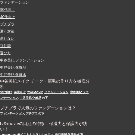
ファンデーション
30代向け
40代向け
プチプラ
夏汗対策
崩れない
豆知識
選び方
中谷美紀 ファンデーション
中谷美紀 化粧品
中谷美紀 化粧水
中谷美紀メイク チーク・眉毛の作り方を徹底分
析
30代向け
,
40代向け
,
TV&MOVIE
,
ファンデーション
,
中谷美紀 ファ
ンデーション
,
中谷美紀 化粧品
の下
プチプラで人気のファンデーションは？
ファンデーション
,
プチプラ
の下
tv&movieの口紅の特徴 – 保湿力と保護力が凄
い！
TV&MOVIE
,
モイストミネラルルージュ
,
中谷美紀 化粧品
の下