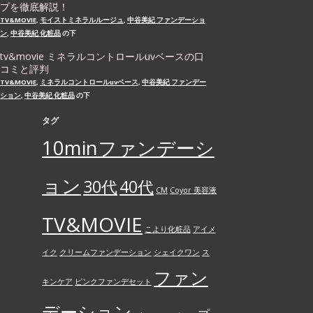
プを徹底解説！
TV&MOVIE
,
モイストミネラルルージュ
,
中谷美紀 ファンデーショ
ン
,
中谷美紀 化粧品
の下
tv&movie ミネラルコントロールuvベースの口
コミと評判
TV&MOVIE
,
ミネラルコントロールuvベース
,
中谷美紀 ファンデー
ション
,
中谷美紀 化粧品
の下
タグ
10minファンデーシ
ョン
30代
40代
CM
Coyor 美容液
TV&MOVIE
こより化粧品
アイメ
イク
クリームファンデーション
シェイクワン
ス
ファン
キンケア
ピンクファンデセット
デーション