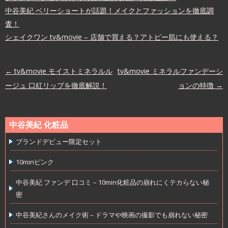
中谷美紀 ベリーショートが話題！メイクとファッションを徹底調
査！
シェイクワン tv&movie – 店舗で買える？アトピー肌にも使える？
投稿ナビゲーション
←
tv&movie モイストミネラルル
tv&movie ミネラルファンデーシ
ージュ 口紅リップを徹底解説！
ョンの特徴
→
中谷美紀 化粧品
ブランドデビュー限定セット
10minピンク
中谷美紀 ファンデ 口コミ – 10min化粧品の崩れにくテカらない秘
密
中谷美紀さんのメイク術 – ドラマや映画の撮影でも崩れない秘密