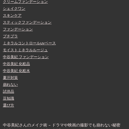
クリームファンデーション
シェイクワン
スキンケア
スティックファンデーション
ファンデーション
プチプラ
ミネラルコントロールuvベース
モイストミネラルルージュ
中谷美紀 ファンデーション
中谷美紀 化粧品
中谷美紀 化粧水
夏汗対策
崩れない
試供品
豆知識
選び方
中谷美紀さんのメイク術 – ドラマや映画の撮影でも崩れない秘密