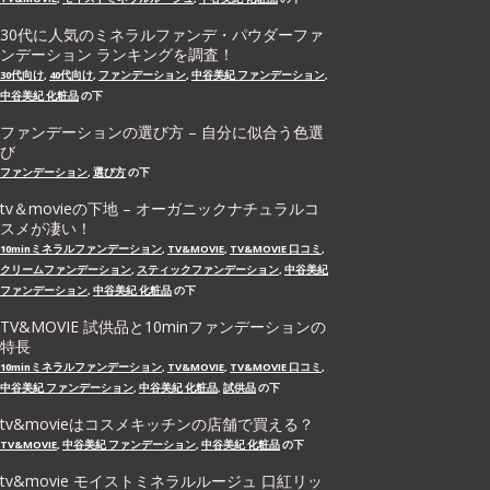
30代に人気のミネラルファンデ・パウダーファ
ンデーション ランキングを調査！
30代向け
,
40代向け
,
ファンデーション
,
中谷美紀 ファンデーション
,
中谷美紀 化粧品
の下
ファンデーションの選び方 – 自分に似合う色選
び
ファンデーション
,
選び方
の下
tv＆movieの下地 – オーガニックナチュラルコ
スメが凄い！
10minミネラルファンデーション
,
TV&MOVIE
,
TV&MOVIE 口コミ
,
クリームファンデーション
,
スティックファンデーション
,
中谷美紀
ファンデーション
,
中谷美紀 化粧品
の下
TV&MOVIE 試供品と10minファンデーションの
特長
10minミネラルファンデーション
,
TV&MOVIE
,
TV&MOVIE 口コミ
,
中谷美紀 ファンデーション
,
中谷美紀 化粧品
,
試供品
の下
tv&movieはコスメキッチンの店舗で買える？
TV&MOVIE
,
中谷美紀 ファンデーション
,
中谷美紀 化粧品
の下
tv&movie モイストミネラルルージュ 口紅リッ