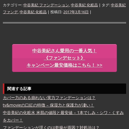
カテゴリー:
中谷美紀 ファンデーション
,
中谷美紀 化粧品
| タグ:
中谷美紀
ファンデ
,
中谷美紀 化粧品
| 投稿日:
2017年3月16日
|
中谷美紀さん愛用の一番人気！
《
ファンデセット》
キャンペーン最安価格はこちら！ >>
関連する記事
カバー力のある崩れない実力ファンデーションは？
tv&movieの口紅の特徴 – 保湿力と保護力が凄い！
中谷美紀の化粧水 米肌の値段と最安値 – 1本でしみ・シワ・くすみ
をカバー！
ファンデーションが浮くのは乾燥が原因？対処法は？