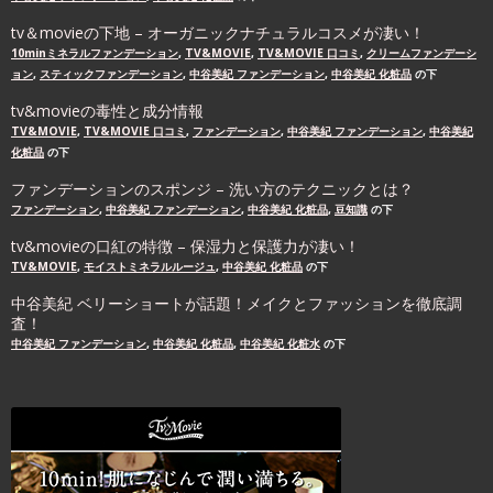
tv＆movieの下地 – オーガニックナチュラルコスメが凄い！
10minミネラルファンデーション
,
TV&MOVIE
,
TV&MOVIE 口コミ
,
クリームファンデーシ
ョン
,
スティックファンデーション
,
中谷美紀 ファンデーション
,
中谷美紀 化粧品
の下
tv&movieの毒性と成分情報
TV&MOVIE
,
TV&MOVIE 口コミ
,
ファンデーション
,
中谷美紀 ファンデーション
,
中谷美紀
化粧品
の下
ファンデーションのスポンジ – 洗い方のテクニックとは？
ファンデーション
,
中谷美紀 ファンデーション
,
中谷美紀 化粧品
,
豆知識
の下
tv&movieの口紅の特徴 – 保湿力と保護力が凄い！
TV&MOVIE
,
モイストミネラルルージュ
,
中谷美紀 化粧品
の下
中谷美紀 ベリーショートが話題！メイクとファッションを徹底調
査！
中谷美紀 ファンデーション
,
中谷美紀 化粧品
,
中谷美紀 化粧水
の下