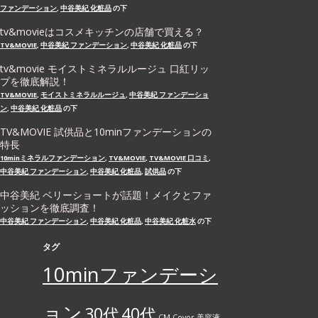
ファンデーション
,
中谷美紀 化粧品
の下
tv&movieはコスメキッチンの店舗で買える？
TV&MOVIE
,
中谷美紀 ファンデーション
,
中谷美紀 化粧品
の下
tv&movie モイストミネラルルージュ 口紅リッ
プを徹底解説！
TV&MOVIE
,
モイストミネラルルージュ
,
中谷美紀 ファンデーショ
ン
,
中谷美紀 化粧品
の下
TV&MOVIE 試供品と10minファンデーションの
特長
10minミネラルファンデーション
,
TV&MOVIE
,
TV&MOVIE 口コミ
,
中谷美紀 ファンデーション
,
中谷美紀 化粧品
,
試供品
の下
中谷美紀 ベリーショートが話題！メイクとファ
ッションを徹底調査！
中谷美紀 ファンデーション
,
中谷美紀 化粧品
,
中谷美紀 化粧水
の下
タグ
10minファンデーシ
ョン
30代
40代
CM
Coyor 美容液