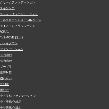
クリームファンデーション
スキンケア
スティックファンデーション
ミネラルコントロールuvベース
モイストミネラルルージュ
試供品
TV&MOVIE 口コミ
シェイクワン
ファンデーション
30代向け
40代向け
プチプラ
夏汗対策
崩れない
豆知識
選び方
中谷美紀 ファンデーション
中谷美紀 化粧品
中谷美紀 化粧水