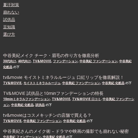
夏汗対策
崩れない
試供品
豆知識
選び方
中谷美紀メイク チーク・眉毛の作り方を徹底分析
30代向け
,
40代向け
,
TV&MOVIE
,
ファンデーション
,
中谷美紀 ファンデーション
,
中谷美紀
化粧品
の下
tv&movie モイストミネラルルージュ 口紅リップを徹底解説！
TV&MOVIE
,
モイストミネラルルージュ
,
中谷美紀 ファンデーション
,
中谷美紀 化粧品
の下
TV&MOVIE 試供品と10minファンデーションの特長
10minミネラルファンデーション
,
TV&MOVIE
,
TV&MOVIE 口コミ
,
中谷美紀 ファンデーシ
ョン
,
中谷美紀 化粧品
,
試供品
の下
tv&movieはコスメキッチンの店舗で買える？
TV&MOVIE
,
中谷美紀 ファンデーション
,
中谷美紀 化粧品
の下
中谷美紀さんのメイク術 – ドラマや映画の撮影でも崩れない秘密
中谷美紀 ファンデーション
,
中谷美紀 化粧品
の下