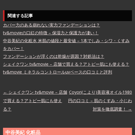
関連する記事
カバー力のある崩れない実力ファンデーションは？
tv&movieの口紅の特徴 – 保湿力と保護力が凄い！
中谷美紀の化粧水 米肌の値段と最安値 – 1本でしみ・シワ・くすみ
をカバー！
ファンデーションが浮くのは乾燥が原因？対処法は？
シェイクワン tv&movie – 店舗で買える？アトピー肌にも使える？
tv&movie ミネラルコントロールuvベースの口コミと評判
投稿ナビゲーション
←
シェイクワン tv&movie – 店舗
Coyori(こより)美容液オイル1980
で買える？アトピー肌にも使え
円の口コミ – 肌のくすみ・小じわ
る？
対策を徹底調査！
→
中谷美紀 化粧品