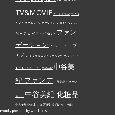
TV&MOVIE
こより化粧品
アイメ
イク
クリームファンデーション
シェイクワン
ス
ファン
キンケア
ピンクファンデセット
デーション
プ
ブランドデビュー
チプラ
ミネラルコントロールuvベース
モイス
中谷美
トミネラルルージュ
中谷美紀
紀 ファンデ
中谷美紀 ベリーシ
中谷美紀 化粧品
ョート
中谷美紀 化粧水
口紅
夏汗対策
崩れない
米肌
Proudly powered by WordPress