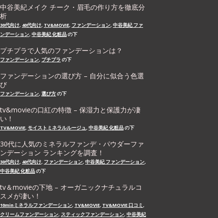
中谷美紀メイク チーク・眉毛の作り方を徹底分
析
30代向け
,
40代向け
,
TV&MOVIE
,
ファンデーション
,
中谷美紀 ファ
ンデーション
,
中谷美紀 化粧品
の下
プチプラで人気のファンデーションは？
ファンデーション
,
プチプラ
の下
ファンデーションの選び方 – 自分に似合う色選
び
ファンデーション
,
選び方
の下
tv&movieの口紅の特徴 – 保湿力と保護力が凄
い！
TV&MOVIE
,
モイストミネラルルージュ
,
中谷美紀 化粧品
の下
30代に人気のミネラルファンデ・パウダーファ
ンデーション ランキングを調査！
30代向け
,
40代向け
,
ファンデーション
,
中谷美紀 ファンデーション
,
中谷美紀 化粧品
の下
tv＆movieの下地 – オーガニックナチュラルコ
スメが凄い！
10minミネラルファンデーション
,
TV&MOVIE
,
TV&MOVIE 口コミ
,
クリームファンデーション
,
スティックファンデーション
,
中谷美紀