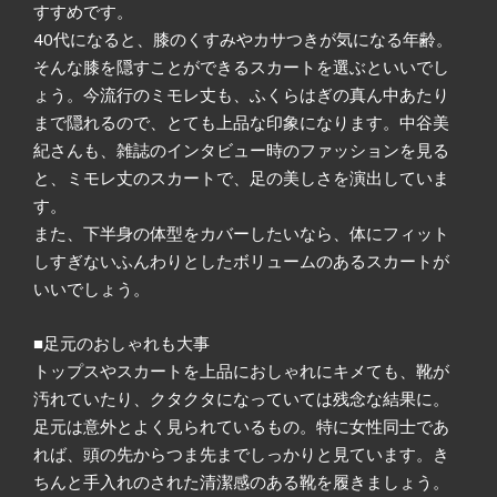
すすめです。
40代になると、膝のくすみやカサつきが気になる年齢。
そんな膝を隠すことができるスカートを選ぶといいでし
ょう。今流行のミモレ丈も、ふくらはぎの真ん中あたり
まで隠れるので、とても上品な印象になります。中谷美
紀さんも、雑誌のインタビュー時のファッションを見る
と、ミモレ丈のスカートで、足の美しさを演出していま
す。
また、下半身の体型をカバーしたいなら、体にフィット
しすぎないふんわりとしたボリュームのあるスカートが
いいでしょう。
■足元のおしゃれも大事
トップスやスカートを上品におしゃれにキメても、靴が
汚れていたり、クタクタになっていては残念な結果に。
足元は意外とよく見られているもの。特に女性同士であ
れば、頭の先からつま先までしっかりと見ています。き
ちんと手入れのされた清潔感のある靴を履きましょう。