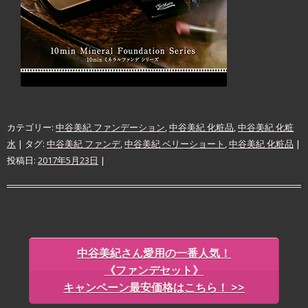
カテゴリー:
中谷美紀 ファンデーション
,
中谷美紀 化粧品
,
中谷美紀 化粧
水
| タグ:
中谷美紀 ファンデ
,
中谷美紀 ベリーショート
,
中谷美紀 化粧品
|
投稿日:
2017年5月23日
|
中谷美紀さん愛用の一番人気！
《
ファンデセット》
キャンペーン最安価格はこちら！ >>